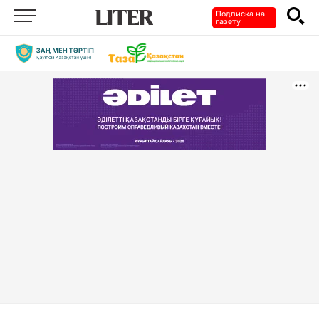
Подписка на
газету