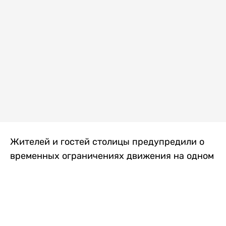
Жителей и гостей столицы предупредили о
временных ограничениях движения на одном
из самых загруженных проспектов города.
Причиной станут дорожные работы, которые
продлятся два дня, передает
Liter.kz
.
По информации городских служб, с 7 по 8