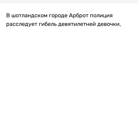
В шотландском городе Арброт полиция
расследует гибель девятилетней девочки,
которую нашли с тяжелыми травмами в
промышленной зоне, где семья разбила
палаточный лагерь. По подозрению в
убийстве ребенка задержан ее 35-летний
отец, передает
Liter.kz
со ссылкой на
The Sun
.
По данным полиции, семья из Западного
Йоркшира приехала в Арброт и разбила
палатку на территории заброшенной
промышленной зоны неподалеку от пляжа.
Вместе с родителями были двое детей.
Местные жители рассказали, что вечером в
воскресенье заметили палатку рядом с