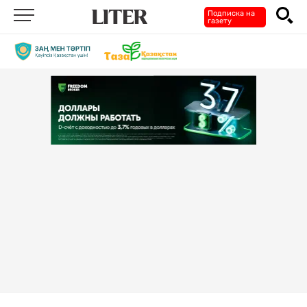
Подписка на
газету