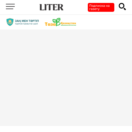
Подписка на
газету