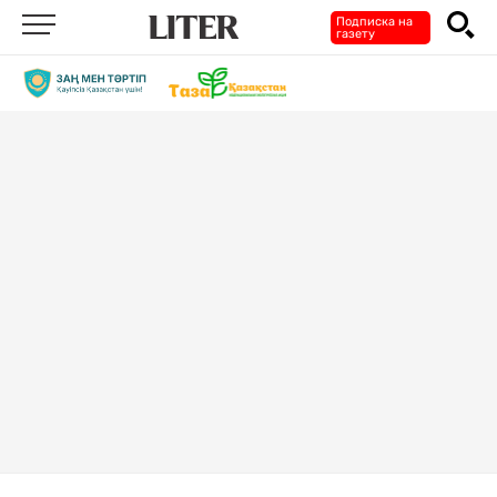
Подписка на
газету