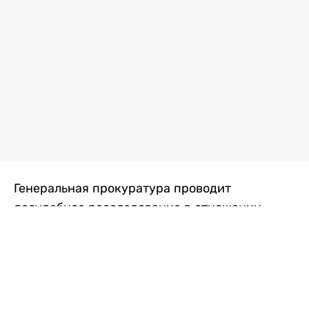
Генеральная прокуратура проводит
досудебное расследование в отношении
преступной группы, длительное время
занимавшейся экономической контрабандой
товаров из Китая в Казахстан, передает
Liter.kz
со ссылкой на Генпрокуратуру РК.