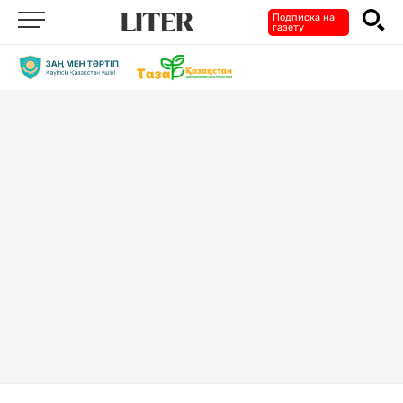
Подписка на
газету