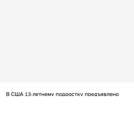
В США 13-летнему подростку предъявлено
обвинение в убийстве второй степени после
гибели его 14-летней сводной сестры. По
версии следствия, трагедия произошла
вскоре после ссоры между детьми, передает