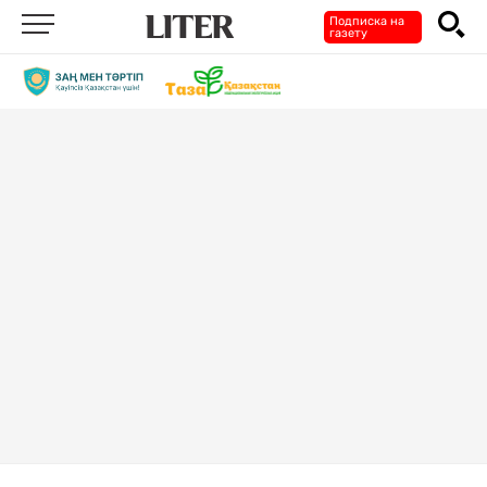
Подписка на
газету