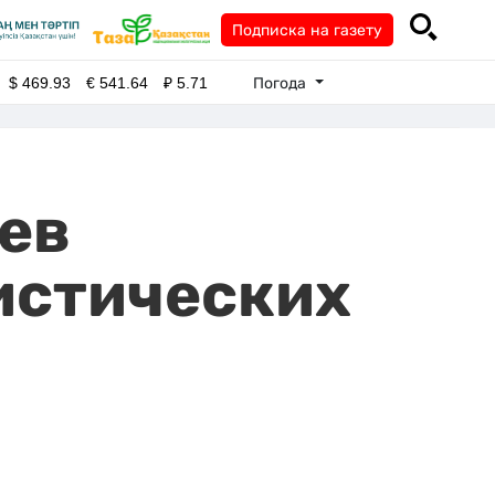
Подписка на газету
Погода
$
469.93
€
541.64
₽
5.71
аев
ристических