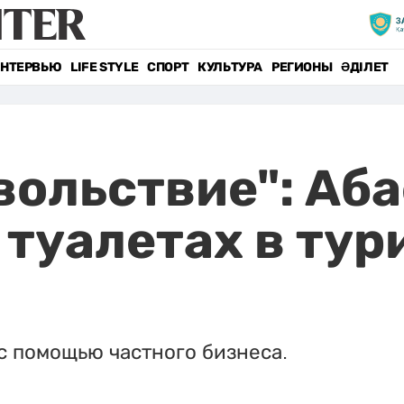
НТЕРВЬЮ
LIFE STYLE
СПОРТ
КУЛЬТУРА
РЕГИОНЫ
ӘДІЛЕТ
вольствие": Аб
 туалетах в ту
с помощью частного бизнеса.