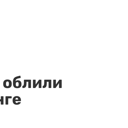
 облили
нге