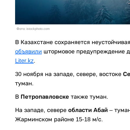
Фото: istockphoto.com
В Казахстане сохраняется неустойчивая
объявили
штормовое предупреждение дл
Liter.kz
.
30 ноября на западе, севере, востоке
Се
туман.
В
Петропавловске
также туман.
На западе, севере
области Абай
– туман
Жарминском районе 15-18 м/с.