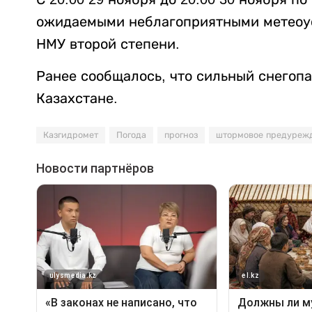
ожидаемыми неблагоприятными метеоу
НМУ второй степени.
Ранее сообщалось, что сильный снегоп
Казахстане.
Казгидромет
Погода
прогноз
штормовое предуреж