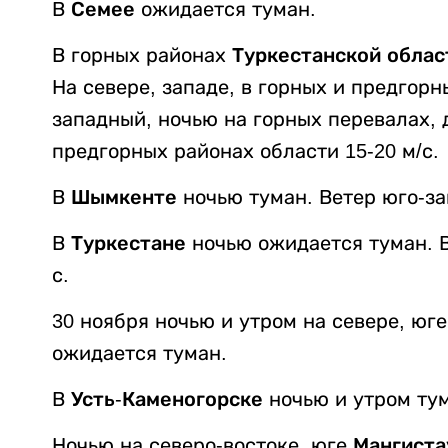
В
Семее
ожидается туман.
В горных районах
Туркестанской облас
На севере, западе, в горных и предгорн
западный, ночью на горных перевалах, д
предгорных районах области 15-20 м/с.
В
Шымкенте
ночью туман. Ветер юго-за
В
Туркестане
ночью ожидается туман. В
с.
30 ноября ночью и утром на севере, юг
ожидается туман.
В
Усть-Каменогорске
ночью и утром ту
Ночью на северо-востоке, юге
Мангиста