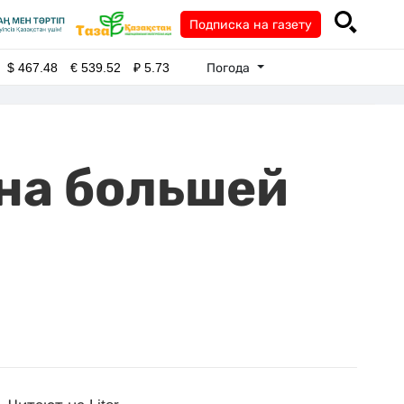
Подписка на газету
Погода
$
467.48
€
539.52
₽
5.73
на большей