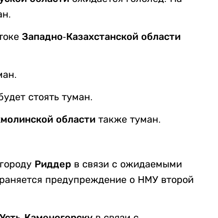
ан.
стоке
Западно-Казахстанской области
ман.
будет стоять туман.
молинской области
также туман.
 городу
Риддер
в связи с ожидаемыми
раняется предупреждение о НМУ второй
Усть-Каменогорску
в связи с