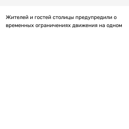
Жителей и гостей столицы предупредили о
временных ограничениях движения на одном
из самых загруженных проспектов города.
Причиной станут дорожные работы, которые
продлятся два дня, передает
Liter.kz
.
По информации городских служб, с 7 по 8
августа на проспекте Кабанбай батыра
пройдет ремонт дорожного покрытия. В связи
с этим движение будет частично ограничено
на участке от улицы Калкаман до улицы
Сарайшык. Полностью перекрывать дорогу не
планируется. На время ремонта движение
транспорта организуют по одной стороне
проезжей части в обоих направлениях, что