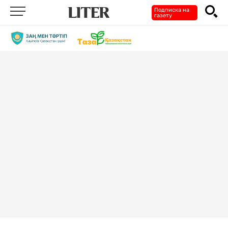
Подписка на
газету