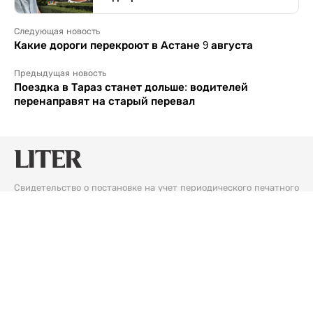
Следующая новость
Какие дороги перекроют в Астане 9 августа
Предыдущая новость
Поездка в Тараз станет дольше: водителей
перенаправят на старый перевал
Свидетельство о постановке на учет периодического печатного
издания №16475-СИ от 24.04.2017 г. Выдано Комитетом
государственного контроля в области связи, информатизации
и средств массовой информации Министерства информации и
коммуникации Республики Казахстан.
Информационная продукция данного сетевого ресурса
предназначена для лиц, достигших 18 лет и старше.
© 2026 Liter.kz. Все права защищены.