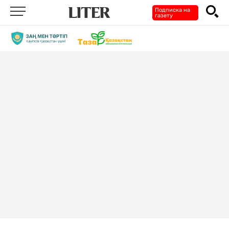
Подписка на
газету