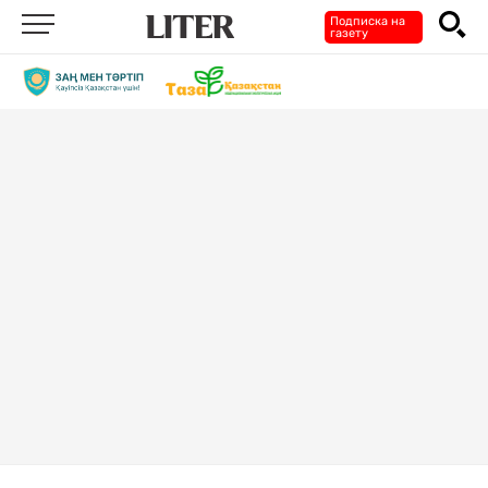
Подписка на
газету