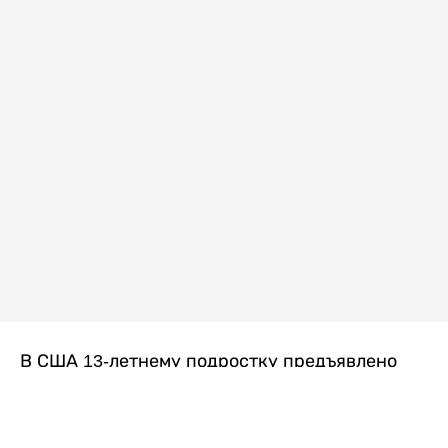
В США 13-летнему подростку предъявлено
обвинение в убийстве второй степени после
гибели его 14-летней сводной сестры. По
версии следствия, трагедия произошла