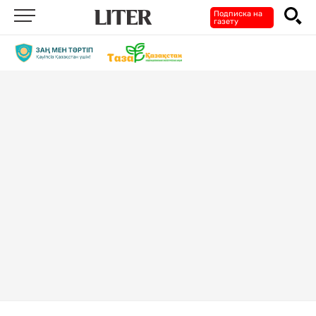
Подписка на
газету