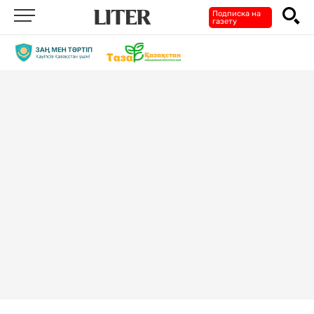
Подписка на
газету