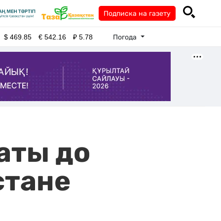
Подписка на газету
Погода
$
469.85
€
542.16
₽
5.78
аты до
стане