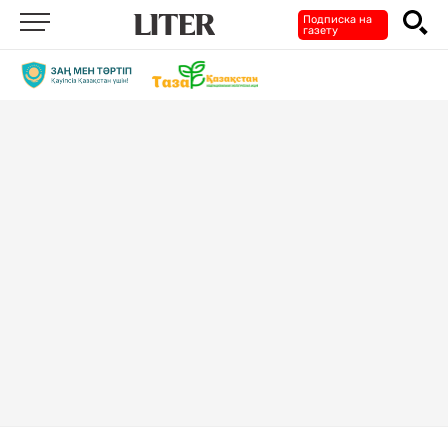
Подписка на
газету