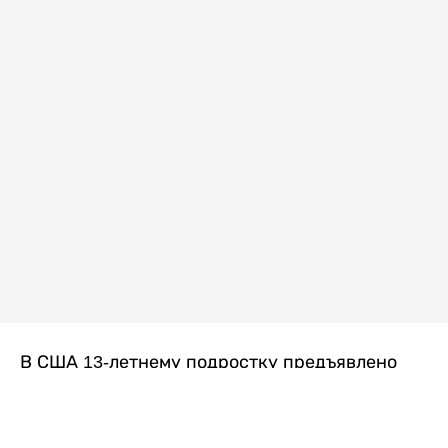
В США 13-летнему подростку предъявлено
обвинение в убийстве второй степени после
гибели его 14-летней сводной сестры. По
версии следствия, трагедия произошла