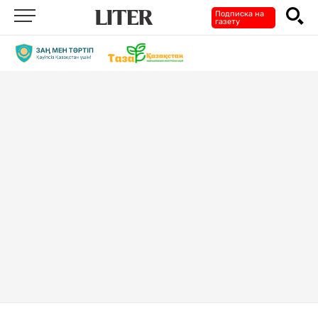
Подписка на
газету