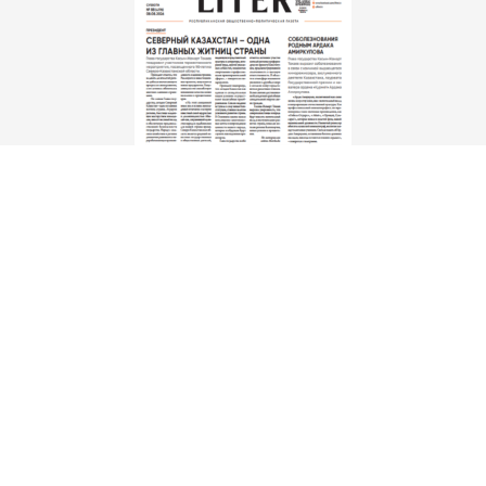
Скачать
электронную версию газеты Liter.kz № 88 от 8 авг.
2026 г.
Редакция
Об издании
Реклама
Политика конфиденциальности