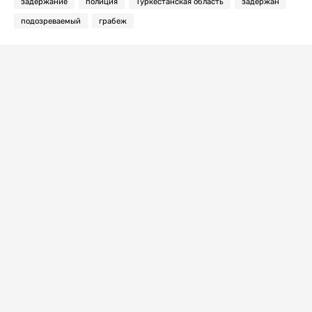
задержание
полиция
Туркестанская область
задержан
подозреваемый
грабеж