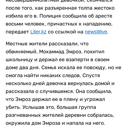
несовершеннолетней девочкой, скончался
после того, как разъяренная толпа жестоко
избила его в. Полиция сообщила об аресте
восьми человек, причастных к нападению,
передает
Liter.kz
со ссылкой на
news9live
.
Местные жители рассказали, что
обвиняемый, Мохаммад Эмроз, похитил
школьницу и держал ее взаперти в своем
доме два дня. Семья искала ее повсюду, но не
смогла найти никаких следов. Спустя
несколько дней девочка вернулась домой и
рассказала о случившемся. Она сообщила,
что Эмроз держал ее в плену и угрожал
убить. Услышав это, большая группа
разгневанных жителей деревни собралась,
окружила дом Эмроза и напала на него.