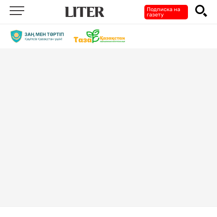
Подписка на
газету