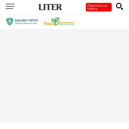
Подписка на
газету