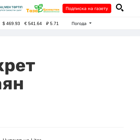
Подписка на газету
Погода
$
469.93
€
541.64
₽
5.71
крет
аян