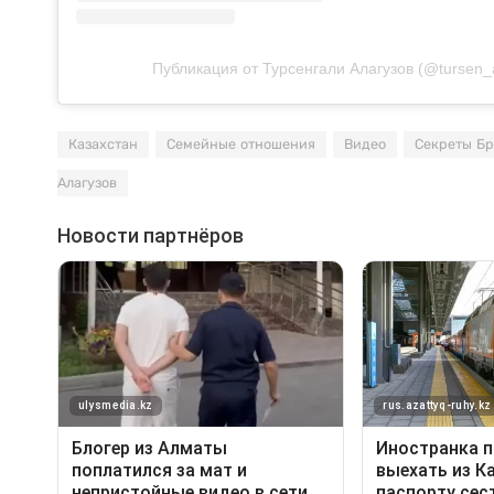
Публикация от Турсенгали Алагузов (@tursen_
Казахстан
Семейные отношения
Видео
Секреты Бр
Алагузов