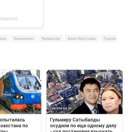
alaguzov)
ака
бизнесмен
Продюсер
Баян Алагузова
Турсен