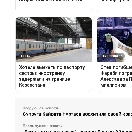
Следующая новость
Супруга Кайрата Нуртаса восхитила своей кра
Предыдущая новость
"Думал, что справлюсь": шоумен Даурен Айдар