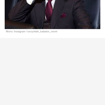
Фото: Instagram / tursynbek_kabatov_resmi