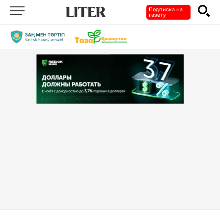
Подписка на
газету