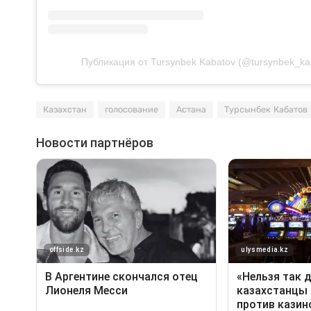
Публикация от Tursynbek Kabatov (@tursynbek_ka
Казахстан
голосование
Астана
Турсынбек Кабатов