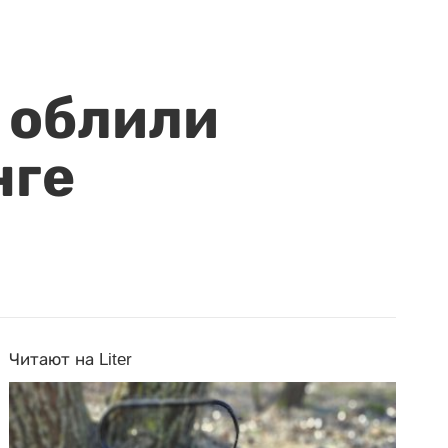
 облили
нге
Читают на Liter