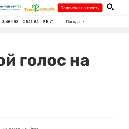
Подписка на газету
Погода
$
469.93
€
541.64
₽
5.71
й голос на