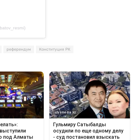
batov_resmi)
референдум
Конституция РК