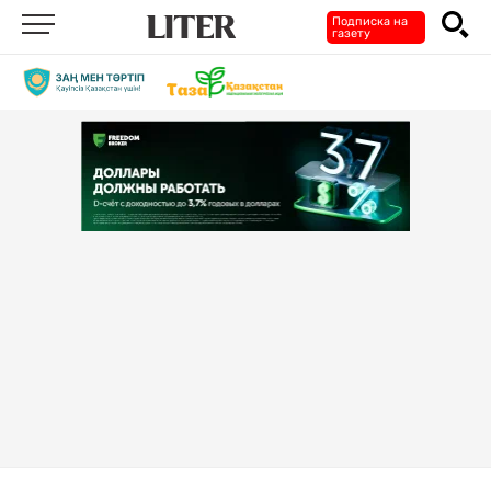
Подписка на
газету