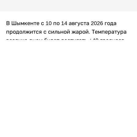
В Шымкенте с 10 по 14 августа 2026 года
продолжится с сильной жарой. Температура
воздуха днем будет достигать +40 градусов,
осадков не ожидается, передает
Liter.kz
со
ссылкой на
данные
Казгидромета.
Согласно информации синоптиков, будущая
рабочая неделя в городе сохранится
переменная облачность. К концу недели жара
немного ослабеет.
Понедельник, 10 августа:
ночью +23…+25
градусов, днем +38…+40. Без осадков.
Северо-восточный ветер – 8–13 метров в
секунду.