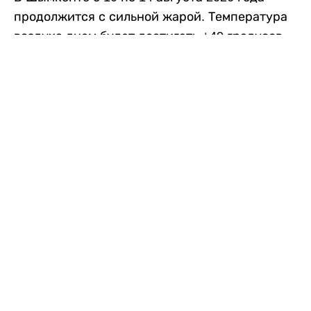
продолжится с сильной жарой. Температура
воздуха днем будет достигать +40 градусов,
осадков не ожидается, передает
Liter.kz
со
ссылкой на
данные
Казгидромета.
Согласно информации синоптиков, будущая
рабочая неделя в городе сохранится
переменная облачность. К концу недели жара
немного ослабеет.
Понедельник, 10 августа:
ночью +23…+25
градусов, днем +38…+40. Без осадков.
Северо-восточный ветер – 8–13 метров в
секунду.
Вторник, 11 августа:
ночью +25…+27
градусов, днем +38…+40. Осадков не