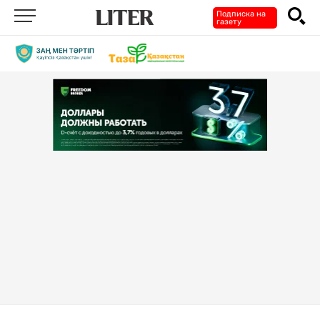
Подписка на
газету