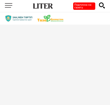
Подписка на
газету