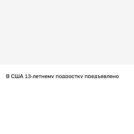
В США 13-летнему подростку предъявлено
обвинение в убийстве второй степени после
гибели его 14-летней сводной сестры. По
версии следствия, трагедия произошла
вскоре после ссоры между детьми, передает
Liter.kz
со ссылкой на
kmph.com
.
Как сообщили в полиции, девочка получила