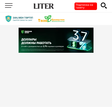
Подписка на
газету