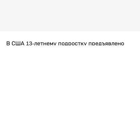
В США 13-летнему подростку предъявлено
обвинение в убийстве второй степени после
гибели его 14-летней сводной сестры. По
версии следствия, трагедия произошла
вскоре после ссоры между детьми, передает
Liter.kz
со ссылкой на
kmph.com
.
Как сообщили в полиции, девочка получила
огнестрельное ранение в голову. Она
скончалась от полученных травм.
Во время происшествия в доме находились
несколько человек, в том числе пятилетний