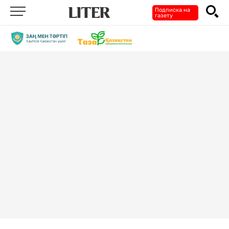
Подписка на
газету