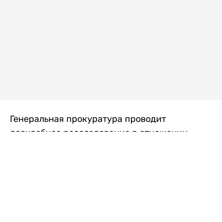
Генеральная прокуратура проводит
досудебное расследование в отношении
преступной группы, длительное время
занимавшейся экономической контрабандой
товаров из Китая в Казахстан, передает
Liter.kz
со ссылкой на Генпрокуратуру РК.
"Следствием установлено, что из 37