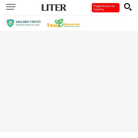
Подписка на
газету