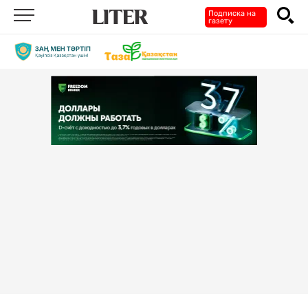
Подписка на
газету