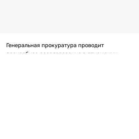
Генеральная прокуратура проводит
досудебное расследование в отношении
преступной группы, длительное время
занимавшейся экономической контрабандой
товаров из Китая в Казахстан, передает
Liter.kz
со ссылкой на Генпрокуратуру РК.
"Следствием установлено, что из 37
компаний, только по двум
аффилированным предприятиям
"Metlink" и "Urban Green" участниками
ОПГ причинен ущерб государству