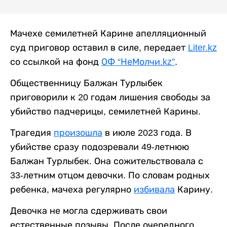
Мачехе семилетней Карине апелляционный
суд приговор оставил в силе, передает
Liter.kz
со ссылкой на фонд
ОФ “НеМолчи.kz”
.
Общественницу Балжан Турлыбек
приговорили к 20 годам лишения свободы за
убийство падчерицы, семилетней Карины.
Трагедия
произошла
в июле 2023 года. В
убийстве сразу подозревали 49-летнюю
Балжан Турлыбек. Она сожительствовала с
33-летним отцом девочки. По словам родных
ребенка, мачеха регулярно
избивала
Карину.
Девочка не могла сдерживать свои
естественные позывы. После очередного