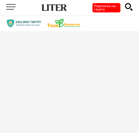
Подписка на
газету