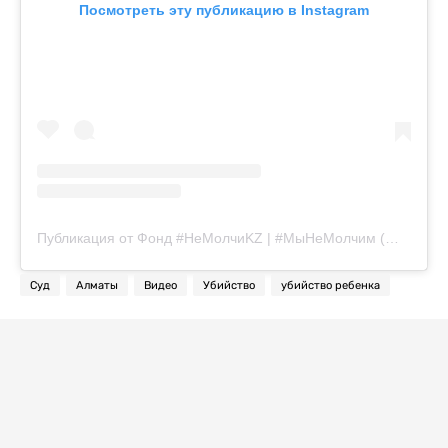
Посмотреть эту публикацию в Instagram
Публикация от Фонд #НеМолчиKZ | #МыНеМолчим (@nemolchikz_official)
Суд
Алматы
Видео
Убийство
убийство ребенка