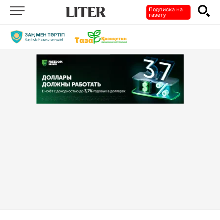
Подписка на
газету