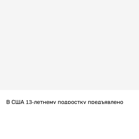
В США 13-летнему подростку предъявлено
обвинение в убийстве второй степени после
гибели его 14-летней сводной сестры. По
версии следствия, трагедия произошла
вскоре после ссоры между детьми, передает