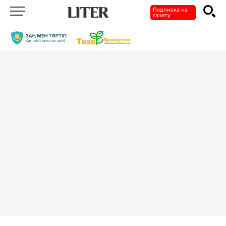
Подписка на
газету