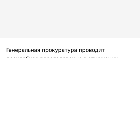
Генеральная прокуратура проводит
досудебное расследование в отношении
преступной группы, длительное время
занимавшейся экономической контрабандой
товаров из Китая в Казахстан, передает
Liter.kz
со ссылкой на Генпрокуратуру РК.
"Следствием установлено, что из 37
компаний, только по двум
аффилированным предприятиям
"Metlink" и "Urban Green" участниками