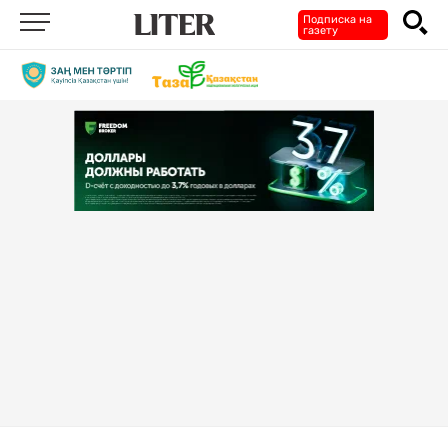
Подписка на
газету