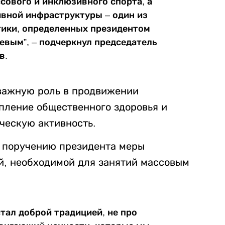
сового и инклюзивного спорта, а
вной инфраструктуры – один из
тики, определенных президентом
вым”, – подчеркнул председатель
в.
т важную роль в продвижении
пление общественного здоровья и
ческую активность.
о поручению президента меры
й, необходимой для занятий массовым
стал доброй традицией, не про