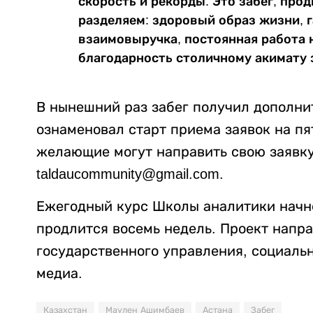
скорость и рекорды. Это забег, пр
разделяем: здоровый образ жизни, 
взаимовыручка, постоянная работа н
благодарность столичному акимату 
В нынешний раз забег получил дополни
ознаменовал старт приема заявок на п
желающие могут направить свою заявку
taldaucommunity@gmail.com
.
Ежегодный курс Школы аналитики начне
продлится восемь недель. Проект напр
государственного управления, социальн
медиа.
Казахстан
Маулен Ашимбаев
Астана
Забег