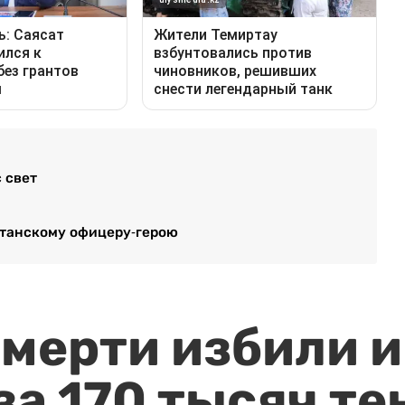
 свет
станскому офицеру-герою
мерти избили и
за 170 тысяч те