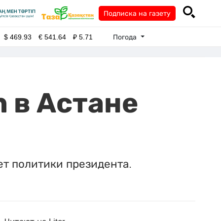
Подписка на газету
Погода
$
469.93
€
541.64
₽
5.71
n в Астане
ет политики президента.