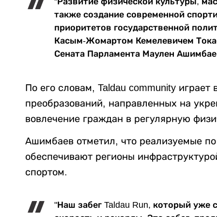
“Развитие физической культуры, мас
также создание современной спорти
приоритетов государственной поли
Касым-Жомартом Кемелевичем Токае
Сената Парламента Маулен Ашимбае
По его словам, Taldau community играе
преобразований, направленных на укре
вовлечение граждан в регулярную физи
Ашимбаев отметил, что реализуемые п
обеспечивают регионы инфраструктуро
спортом.
"Наш забег Taldau Run, который уже 