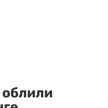
 облили
нге