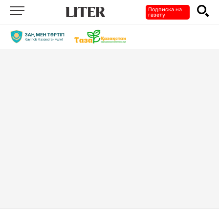
Подписка на
газету