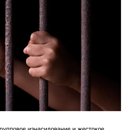
рупповое изнасилование и жестокое