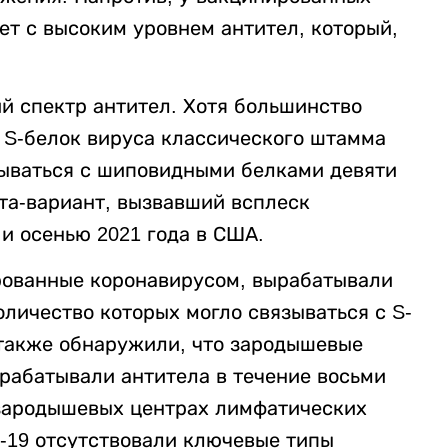
т с высоким уровнем антител, который,
й спектр антител. Хотя большинство
 S-белок вируса классического штамма
зываться с шиповидными белками девяти
та-вариант, вызвавший всплеск
 и осенью 2021 года в США.
ованные коронавирусом, вырабатывали
оличество которых могло связываться с S-
также обнаружили, что зародышевые
ырабатывали антитела в течение восьми
 зародышевых центрах лимфатических
-19 отсутствовали ключевые типы