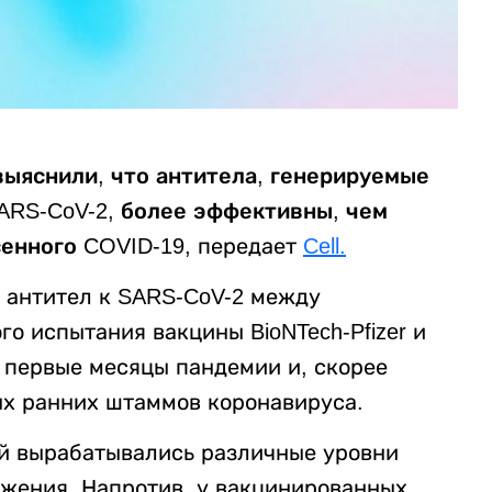
ыяснили, что антитела, генерируемые
ARS-CoV-2, более эффективны, чем
енного COVID-19,
передает
Cell.
 антител к SARS-CoV-2 между
о испытания вакцины BioNTech-Pfizer и
 первые месяцы пандемии и, скорее
ых ранних штаммов коронавируса.
й вырабатывались различные уровни
ажения. Напротив, у вакцинированных