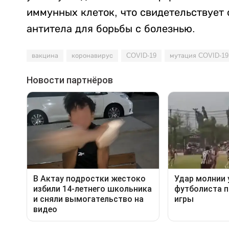
иммунных клеток, что свидетельствует
антитела для борьбы с болезнью.
вакцина
коронавирус
COVID-19
мутация COVID-19