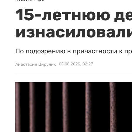
15-летнюю д
изнасиловали
По подозрению в причастности к п
05.08.2026, 02:27
Анастасия Цирулик