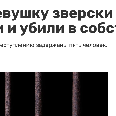
евушку зверски
 и убили в соб
реступлению задержаны пять человек.