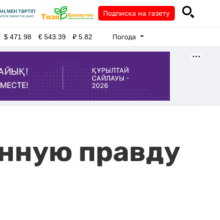
Подписка на газету
Погода
$
471.98
€
543.39
₽
5.82
нную правду