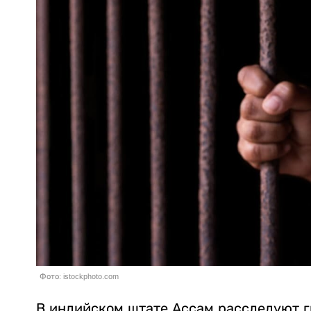
Фото: istockphoto.com
В индийском штате Ассам расследуют г