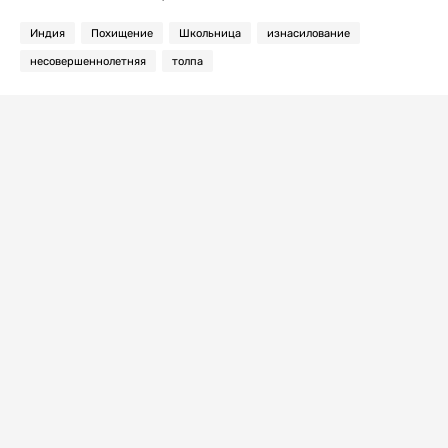
Индия
Похищение
Школьница
изнасилование
несовершеннолетняя
толпа