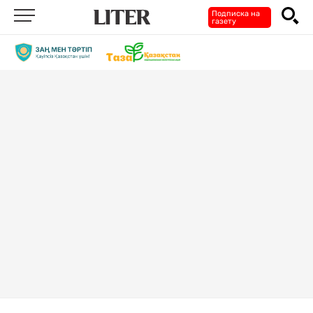
Подписка на
газету