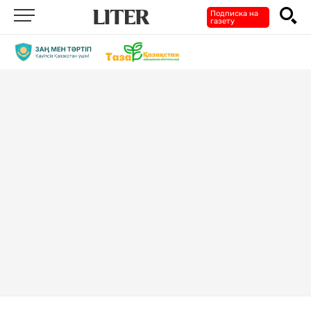
Подписка на
газету