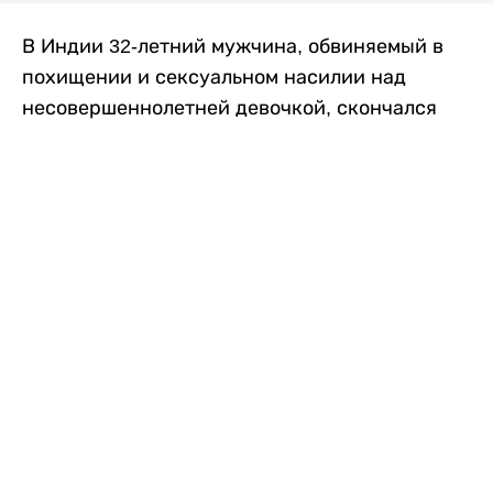
В Индии 32-летний мужчина, обвиняемый в
похищении и сексуальном насилии над
несовершеннолетней девочкой, скончался
после того, как разъяренная толпа жестоко
избила его в. Полиция сообщила об аресте
восьми человек, причастных к нападению,
передает
Liter.kz
со ссылкой на
news9live
.
Местные жители рассказали, что
обвиняемый, Мохаммад Эмроз, похитил
школьницу и держал ее взаперти в своем
доме два дня. Семья искала ее повсюду, но не
смогла найти никаких следов. Спустя
несколько дней девочка вернулась домой и
рассказала о случившемся. Она сообщила,
что Эмроз держал ее в плену и угрожал