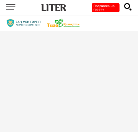
Подписка на
газету