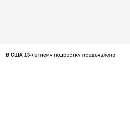
В США 13-летнему подростку предъявлено
обвинение в убийстве второй степени после
гибели его 14-летней сводной сестры. По
версии следствия, трагедия произошла
вскоре после ссоры между детьми, передает
Liter.kz
со ссылкой на
kmph.com
.
Как сообщили в полиции, девочка получила
огнестрельное ранение в голову. Она
скончалась от полученных травм.