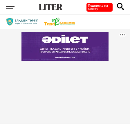
Подписка на
газету