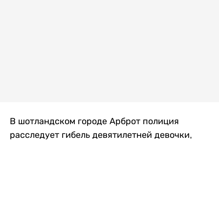
В шотландском городе Арброт полиция
расследует гибель девятилетней девочки,
которую нашли с тяжелыми травмами в
промышленной зоне, где семья разбила
палаточный лагерь. По подозрению в
убийстве ребенка задержан ее 35-летний
отец, передает
Liter.kz
со ссылкой на
The Sun
.