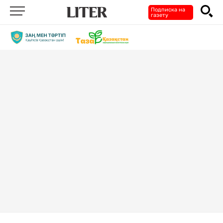
Подписка на
газету