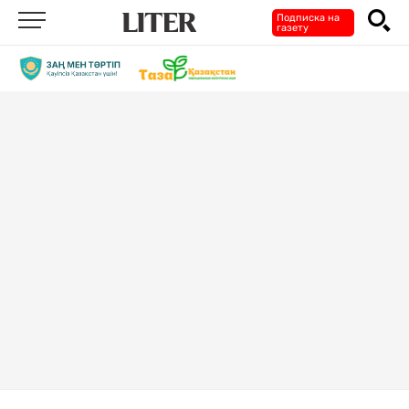
Подписка на
газету