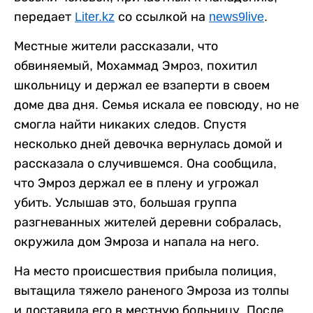
передает
Liter.kz
со ссылкой на
news9live
.
Местные жители рассказали, что
обвиняемый, Мохаммад Эмроз, похитил
школьницу и держал ее взаперти в своем
доме два дня. Семья искала ее повсюду, но не
смогла найти никаких следов. Спустя
несколько дней девочка вернулась домой и
рассказала о случившемся. Она сообщила,
что Эмроз держал ее в плену и угрожал
убить. Услышав это, большая группа
разгневанных жителей деревни собралась,
окружила дом Эмроза и напала на него.
На место происшествия прибыла полиция,
вытащила тяжело раненого Эмроза из толпы
и доставила его в местную больницу. После