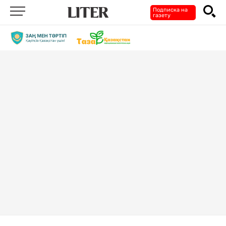
Подписка на
газету