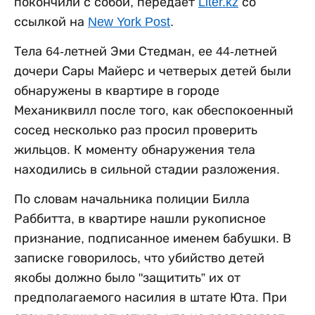
покончили с собой, передает
Liter.kz
со
ссылкой на
New York Post
.
Тела 64-летней Эми Стедман, ее 44-летней
дочери Сары Майерс и четверых детей были
обнаружены в квартире в городе
Механиквилл после того, как обеспокоенный
сосед несколько раз просил проверить
жильцов. К моменту обнаружения тела
находились в сильной стадии разложения.
По словам начальника полиции Билла
Раббитта, в квартире нашли рукописное
признание, подписанное именем бабушки. В
записке говорилось, что убийство детей
якобы должно было "защитить” их от
предполагаемого насилия в штате Юта. При