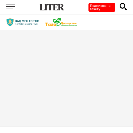
Подписка на
газету