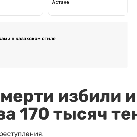
ками в казахском стиле
мерти избили и
за 170 тысяч те
реступления.