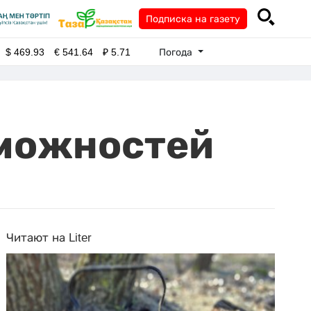
Подписка на газету
Погода
$
469.93
€
541.64
₽
5.71
зможностей
Читают на Liter