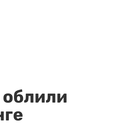
 облили
нге