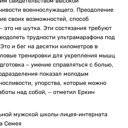
ким свидетельством высокой
йчивости военнослужащего. Преодоление
ние своих возможностей, способ
– это не шутка. Эти состязания требуют
реодолеть трудности ультрамарафона под
Это и бег на десятки километров в
иловые тренировки для укрепления мышц
одготовка – умение справляться с болью,
подразделения показал молодым
осливости, упорства, которые можно
аботы над собой, – отметил Еркин
льной мужской школы-лицея-интерната
а Семея