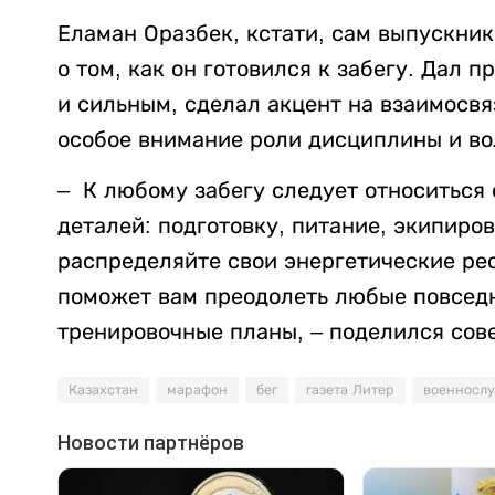
Еламан Оразбек, кстати, сам выпускни
о том, как он готовился к забегу. Дал 
и сильным, сделал акцент на взаимосвя
особое внимание роли дисциплины и во
–
К любому забегу
следует относиться 
деталей: подготовку, питание, экипиро
распределяйте свои энергетические ре
поможет вам преодолеть любые повсед
тренировочные планы, – поделился сов
Казахстан
марафон
бег
газета Литер
военносл