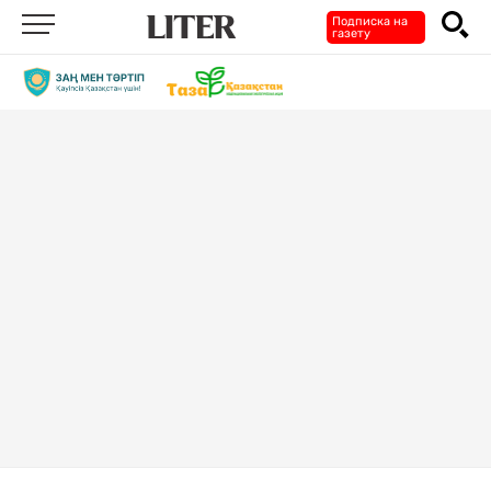
Подписка на
газету