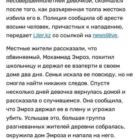
несовершеннолетней девочкой, скончался
после того, как разъяренная толпа жестоко
избила его в. Полиция сообщила об аресте
восьми человек, причастных к нападению,
передает
Liter.kz
со ссылкой на
news9live
.
Местные жители рассказали, что
обвиняемый, Мохаммад Эмроз, похитил
школьницу и держал ее взаперти в своем
доме два дня. Семья искала ее повсюду, но не
смогла найти никаких следов. Спустя
несколько дней девочка вернулась домой и
рассказала о случившемся. Она сообщила,
что Эмроз держал ее в плену и угрожал
убить. Услышав это, большая группа
разгневанных жителей деревни собралась,
окружила дом Эмроза и напала на него.