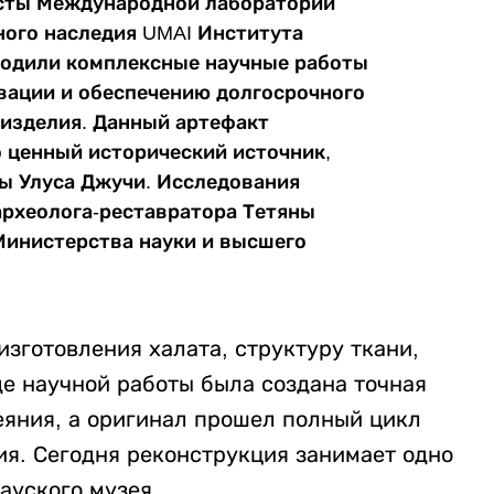
исты Международной лаборатории
ного наследия UMAI Института
водили комплексные научные работы
вации и обеспечению долгосрочного
 изделия. Данный артефакт
 ценный исторический источник,
ы Улуса Джучи. Исследования
археолога-реставратора Тетяны
инистерства науки и высшего
зготовления халата, структуру ткани,
де научной работы была создана точная
еяния, а оригинал прошел полный цикл
ия. Сегодня реконструкция занимает одно
ауского музея.