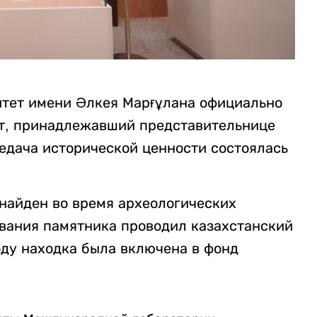
итет имени Әлкея Марғұлана официально
т, принадлежавший представительнице
едача исторической ценности состоялась
найден во время археологических
ования памятника проводил казахстанский
оду находка была включена в фонд