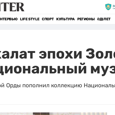
НТЕРВЬЮ
LIFE STYLE
СПОРТ
КУЛЬТУРА
РЕГИОНЫ
ӘДІЛЕТ
алат эпохи Зо
циональный му
й Орды пополнил коллекцию Национальн