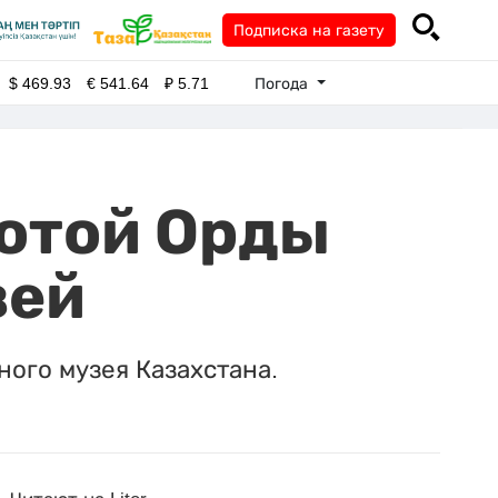
Подписка на газету
Погода
$
469.93
€
541.64
₽
5.71
лотой Орды
зей
ого музея Казахстана.