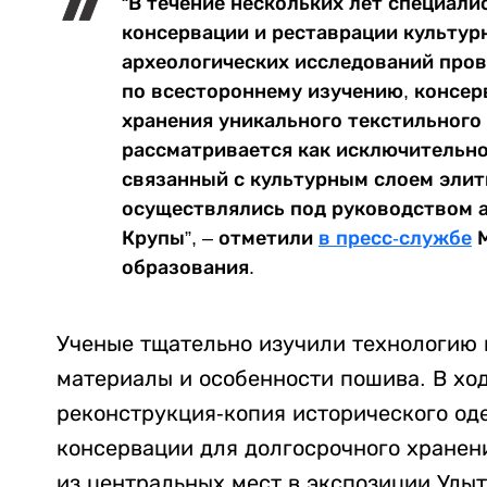
“В течение нескольких лет специал
консервации и реставрации культур
археологических исследований про
по всестороннему изучению, консер
хранения уникального текстильного
рассматривается как исключительно
связанный с культурным слоем элит
осуществлялись под руководством 
Крупы”, – отметили
в пресс-службе
М
образования.
Ученые тщательно изучили технологию и
материалы и особенности пошива. В хо
реконструкция-копия исторического од
консервации для долгосрочного хранен
из центральных мест в экспозиции Улыт