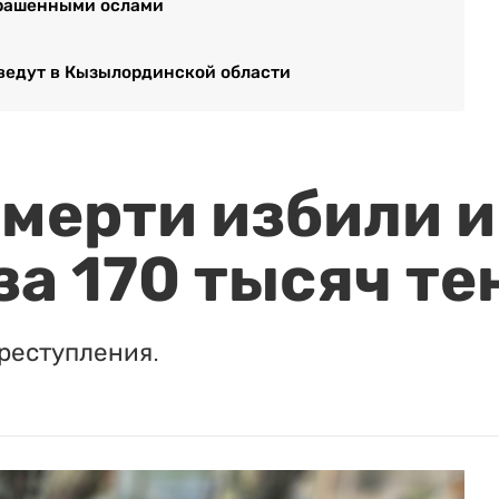
скрашенными ослами
зведут в Кызылординской области
мерти избили и
за 170 тысяч те
реступления.