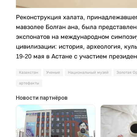
Реконструкция халата, принадлежавшег
мавзолее Болған ана, была представлен
экспонатов на международном симпозиу
цивилизации: история, археология, куль
19-20 мая в Астане с участием президе
Казахстан
Ученые
Национальный музей
Золотая О
артефакты