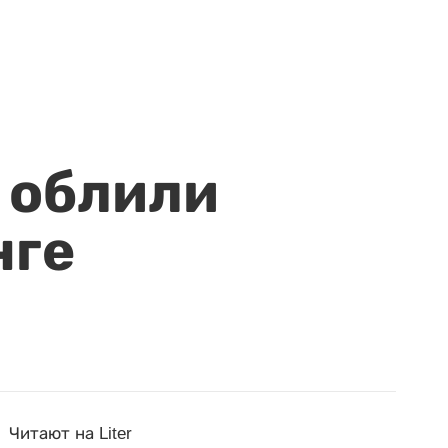
 облили
нге
Читают на Liter