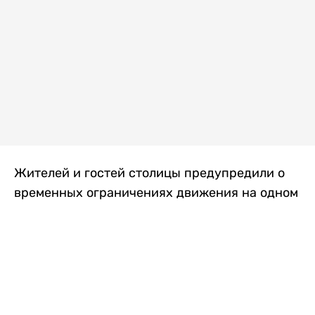
Жителей и гостей столицы предупредили о
временных ограничениях движения на одном
из самых загруженных проспектов города.
Причиной станут дорожные работы, которые
продлятся два дня, передает
Liter.kz
.
По информации городских служб, с 7 по 8
августа на проспекте Кабанбай батыра