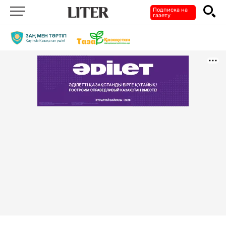
Подписка на
газету