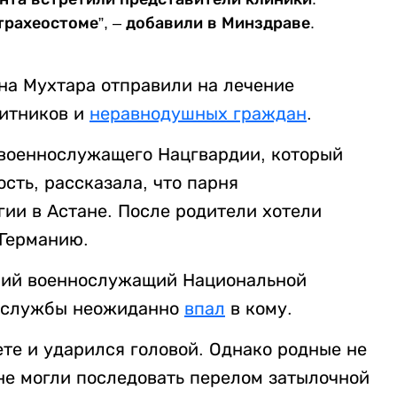
трахеостоме”, – добавили в Минздраве.
яна Мухтара отправили на лечение
щитников и
неравнодушных граждан
.
 военнослужащего Нацгвардии, который
сть, рассказала, что парня
ии в Астане. После родители хотели
 Германию.
етний военнослужащий Национальной
а службы неожиданно
впал
в кому.
ете и ударился головой. Однако родные не
 не могли последовать перелом затылочной