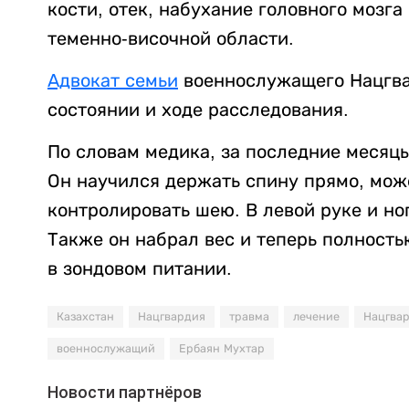
кости, отек, набухание головного мозга
теменно-височной области.
Адвокат семьи
военнослужащего Нацгва
состоянии и ходе расследования.
По словам медика, за последние месяц
Он научился держать спину прямо, мож
контролировать шею. В левой руке и но
Также он набрал вес и теперь полность
в зондовом питании.
Казахстан
Нацгвардия
травма
лечение
Нацгва
военнослужащий
Ербаян Мухтар