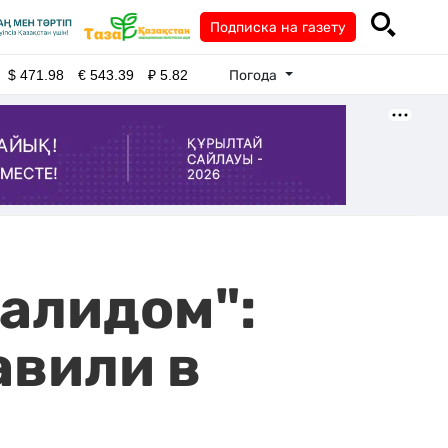
Подписка на газету
Погода
$
471.98
€
543.39
₽
5.82
алидом":
авили в