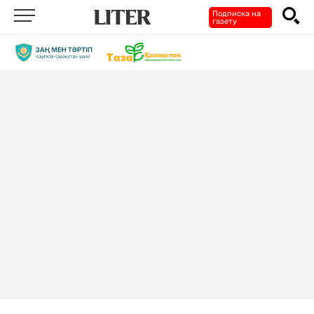
Подписка на
газету