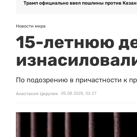
Трамп официально ввел пошлины против Казах
Новости мира
15-летнюю д
изнасиловали
По подозрению в причастности к п
05.08.2026, 02:27
Анастасия Цирулик