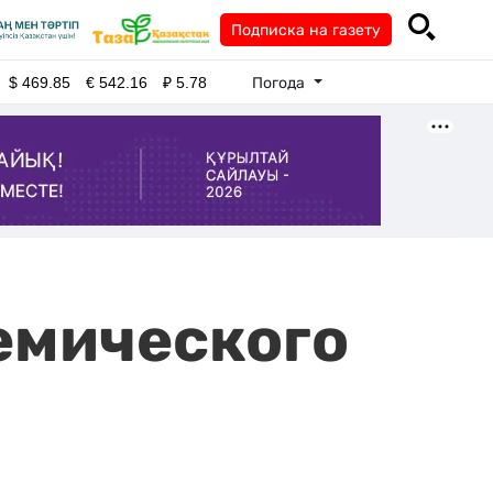
Подписка на газету
Погода
$
469.85
€
542.16
₽
5.78
емического