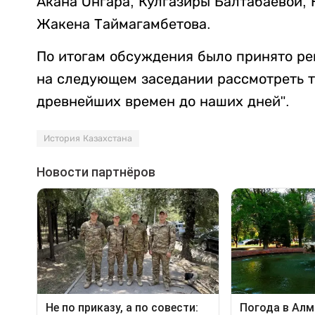
Акана Онгара, Кулгазиры Балтабаевой,
Жакена Таймагамбетова.
По итогам обсуждения было принято ре
на следующем заседании рассмотреть т
древнейших времен до наших дней".
История Казахстана