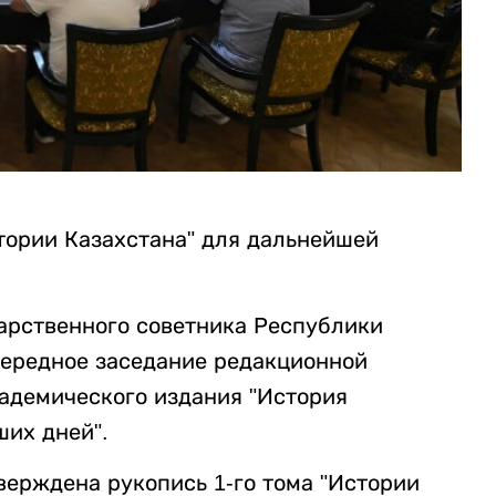
тории Казахстана" для дальнейшей
арственного советника Республики
чередное заседание редакционной
кадемического издания "История
ших дней".
ерждена рукопись 1-го тома "Истории