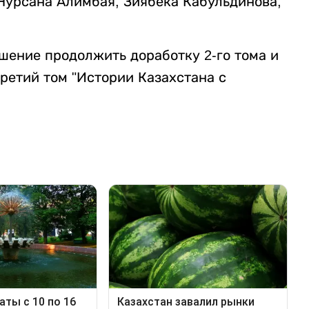
 Нурсана Алимбая, Зиябека Кабульдинова,
шение продолжить доработку 2-го тома и
ретий том "Истории Казахстана с