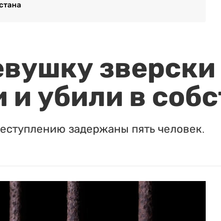
стана
евушку зверски
 и убили в соб
реступлению задержаны пять человек.